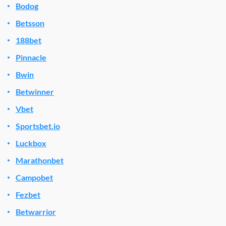
Bodog
Betsson
188bet
Pinnacle
Bwin
Betwinner
Vbet
Sportsbet.io
Luckbox
Marathonbet
Campobet
Fezbet
Betwarrior