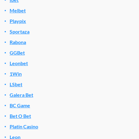
Melbet
Playpix
Sportaza
Rabona
GGBet
Leonbet
1Win
LSbet
Galera Bet
BC Game
Bet O Bet
Platin Casino
Leon