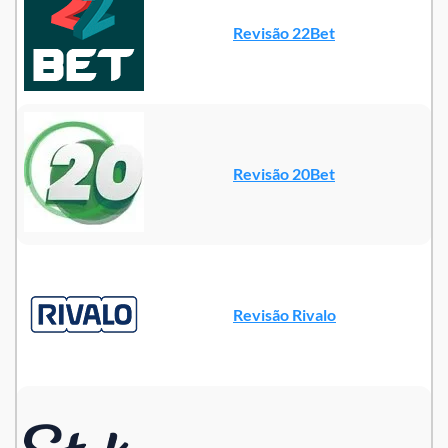
Revisão 22Bet
Revisão 20Bet
Revisão Rivalo