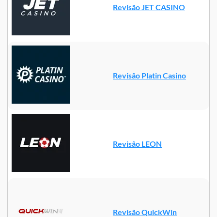
Revisão JET CASINO
Revisão Platin Casino
Revisão LEON
Revisão QuickWin