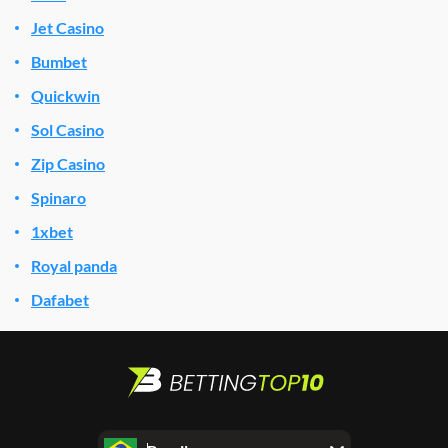
Jet Casino
Bumbet
Quickwin
Sol Casino
Zip Casino
Spinaro
1xbet
Royal panda
Dafabet