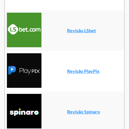
Revisão LSbet
Revisão PlayPix
Revisão Spinaro