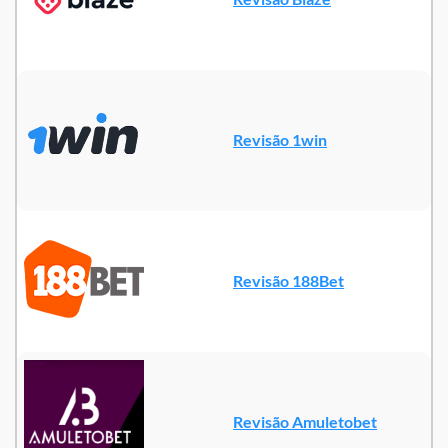
Revisão 1win
Revisão 188Bet
Revisão Amuletobet