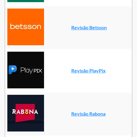
Revisão Betsson
Revisão PlayPix
Revisão Rabona