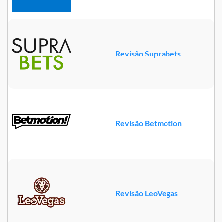
Revisão Suprabets
Revisão Betmotion
Revisão LeoVegas