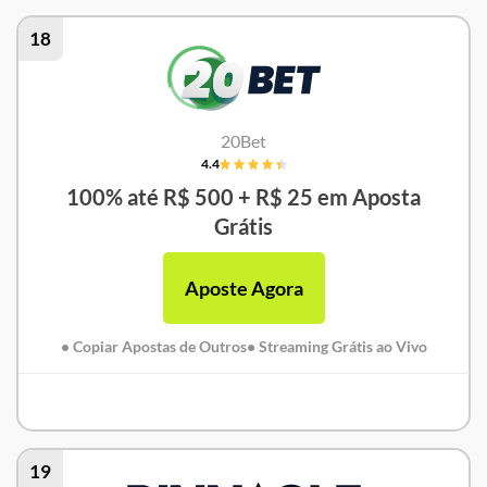
18
20Bet
4.4
100% até R$ 500 + R$ 25 em Aposta
Grátis
Aposte Agora
• Copiar Apostas de Outros
• Streaming Grátis ao Vivo
20Bet Análise
19