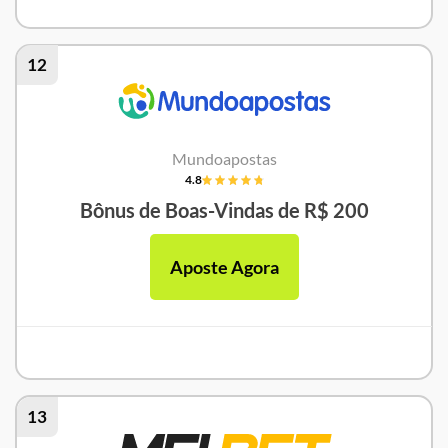
1Win Análise
12
Mundoapostas
4.8
Bônus de Boas-Vindas de R$ 200
Aposte Agora
Mundoapostas Análise
13