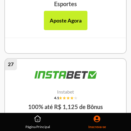
Esportes
Aposte Agora
Spinaro Análise
27
Instabet
4.1
100% até R$ 1,125 de Bônus
Aposte Agora
Página Principal
Inscreva-se