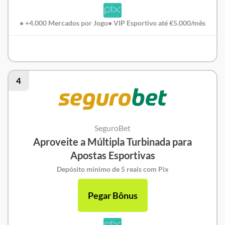
• +4.000 Mercados por Jogo
• VIP Esportivo até €5.000/mês
IVIBET Análise
4
SeguroBet
Aproveite a Múltipla Turbinada para
Apostas Esportivas
Depósito mínimo de 5 reais com Pix
Pegar Bônus