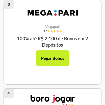
3
Megapari
5.0
100% até R$ 2,100 de Bônus em 2
Depósitos
Pegar Bônus
Megapari Análise
4