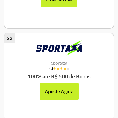
Bodog Análise
22
Sportaza
4.2
100% até R$ 500 de Bônus
Aposte Agora