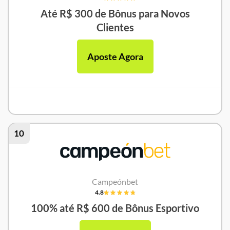
Até R$ 300 de Bônus para Novos
Clientes
Aposte Agora
VBet Análise
10
Campeónbet
4.8
100% até R$ 600 de Bônus Esportivo