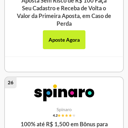
Aposta Sem Risco de R$ 100 Faça
Seu Cadastro e Receba de Volta o
Valor da Primeira Aposta, em Caso de
Perda
Aposte Agora
Suprabets Análise
26
Spinaro
4.2
100% até R$ 1,500 em Bônus para