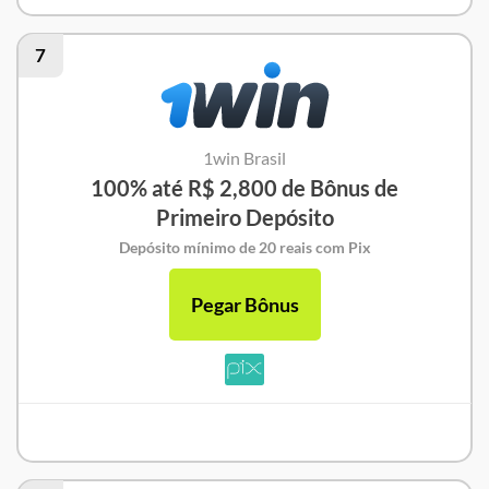
MelBet Análise
7
1win Brasil
100% até R$ 2,800 de Bônus de
Primeiro Depósito
Depósito mínimo de 20 reais com Pix
Pegar Bônus
1Win Análise