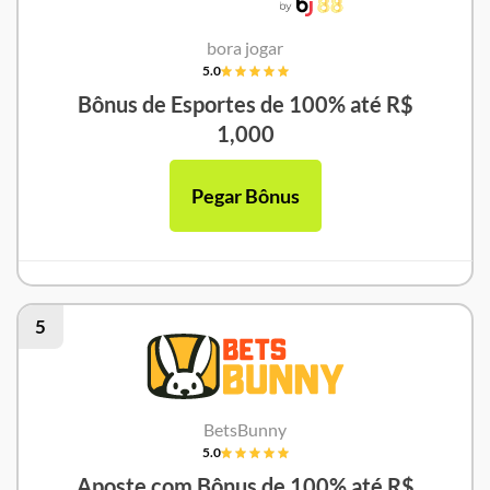
bora jogar
5.0
Bônus de Esportes de 100% até R$
1,000
Pegar Bônus
5
BetsBunny
5.0
Aposte com Bônus de 100% até R$