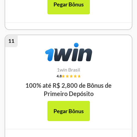
Pegar Bônus
11
1win Brasil
4.8
100% até R$ 2,800 de Bônus de
Primeiro Depósito
Pegar Bônus